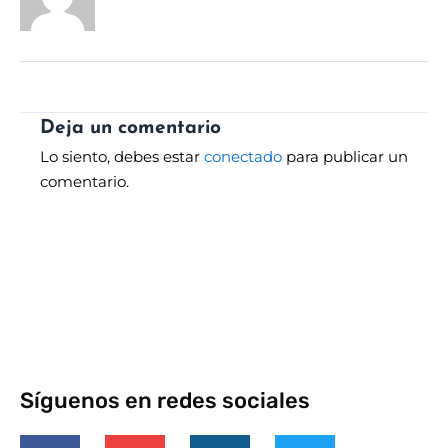
Deja un comentario
Lo siento, debes estar
conectado
para publicar un
comentario.
Síguenos en redes sociales
F
Y
I
T
a
o
n
w