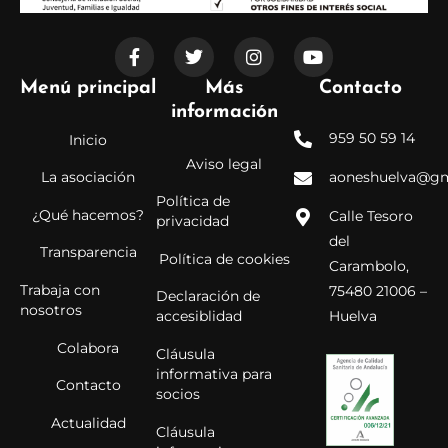
F
T
I
Y
a
w
n
o
c
i
s
u
e
t
t
t
Menú principal
Más
Contacto
b
t
a
u
o
e
g
b
información
o
r
r
e
959 50 59 14
Inicio
k
a
-
m
Aviso legal
aoneshuelva@gm
La asociación
f
Política de
¿Qué hacemos?
Calle Tesoro
privacidad
del
Transparencia
Política de cookies
Carambolo,
Trabaja con
75480 21006 –
Declaración de
nosotros
Huelva
accesiblidad
Colabora
Cláusula
informativa para
Contacto
socios
Actualidad
Cláusula