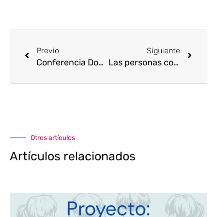
Ant
Sigui
Previo
Siguiente
Conferencia Down y nuevas publicaciones para prevenir el acoso escolar o bullying
Las personas con discapacidad disfrutan de la vida nocturna, pero enfrentan desafíos únicos
Otros artículos
Artículos relacionados