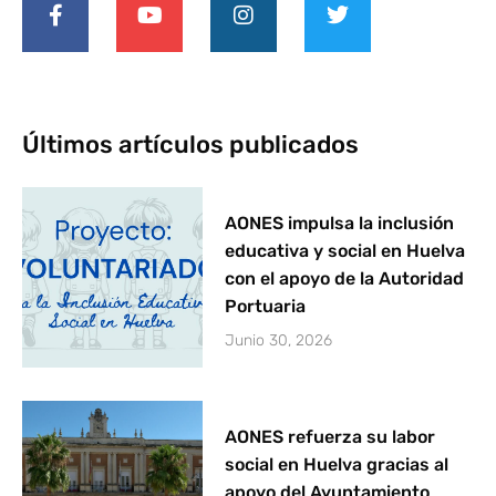
c
u
s
i
e
t
t
t
b
u
a
t
o
b
g
e
o
e
r
r
k
a
Últimos artículos publicados
-
m
f
AONES impulsa la inclusión
educativa y social en Huelva
con el apoyo de la Autoridad
Portuaria
Junio 30, 2026
AONES refuerza su labor
social en Huelva gracias al
apoyo del Ayuntamiento